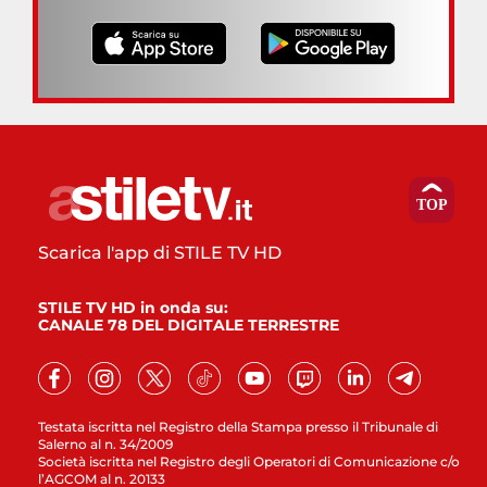
Scarica l'app di STILE TV HD
STILE TV HD in onda su:
CANALE 78 DEL DIGITALE TERRESTRE
Testata iscritta nel Registro della Stampa presso il Tribunale di
Salerno al n. 34/2009
Società iscritta nel Registro degli Operatori di Comunicazione c/o
l’AGCOM al n. 20133