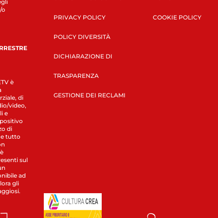
gli
/o
PRIVACY POLICY
COOKIE POLICY
POLICY DIVERSITÀ
ERRESTRE
DICHIARAZIONE DI
TRASPARENZA
LETV è
a
GESTIONE DEI RECLAMI
ziale, di
dio/video,
i e
spositivo
zo di
 e tutto
on
 è
esenti sul
un
nibile ad
ora gli
aggiosi.