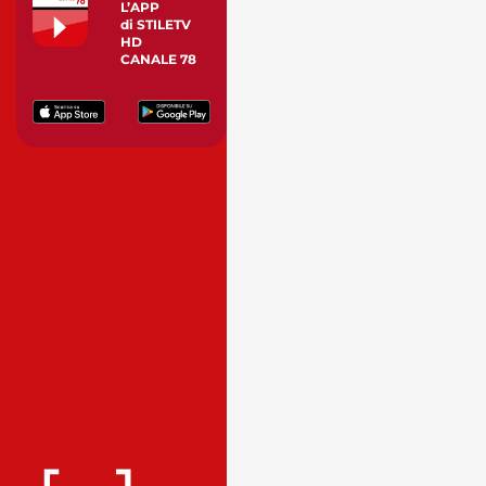
L’APP
di STILETV
HD
CANALE 78