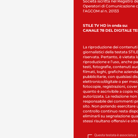
Società iscritta nel Registro de
Operatori di Comunicazione c
l’AGCOM al n. 20133
STILE TV HD in onda su:
CANALE 78 DEL DIGITALE T
La riproduzione dei contenuti
giornalistici della testata STI
riservata. Pertanto, è vietata l
riproduzione e l’uso, anche par
testi, fotografie, contenuti au
filmati, loghi, grafiche aziendal
pubblicitarie, con qualsiasi di
elettronico/digitale o per mez
fotocopie, registrazioni, cover
quanto è ascrivibile a copia n
autorizzata. La redazione non
responsabile dei commenti pr
sito. Non potendo esercitare 
controllo continuo resta dispo
eliminarli su segnalazione qual
stessi risultano offensivi e oltr