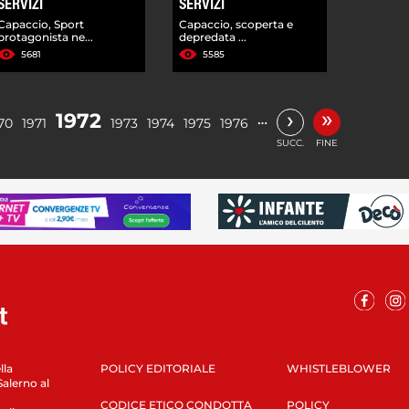
SERVIZI
SERVIZI
Capaccio, Sport
Capaccio, scoperta e
protagonista ne...
depredata ...
5681
5585
»
›
1972
…
70
1971
1973
1974
1975
1976
SUCC.
FINE
lla
POLICY EDITORIALE
WHISTLEBLOWER
Salerno al
CODICE ETICO CONDOTTA
POLICY