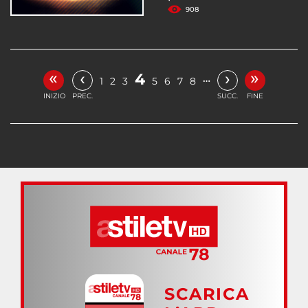
908
«
»
‹
›
4
…
1
2
3
5
6
7
8
INIZIO
PREC.
SUCC.
FINE
SCARICA