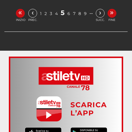
«
»
‹
›
5
…
1
2
3
4
6
7
8
9
INIZIO
PREC.
SUCC.
FINE
SCARICA
L’APP