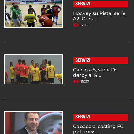
SERVIZI
Hockey su Pista, serie
A2: Cres...
6195
SERVIZI
Calcio a 5, serie D:
derby al R...
11037
SERVIZI
Capaccio, casting FG
pictures: ...