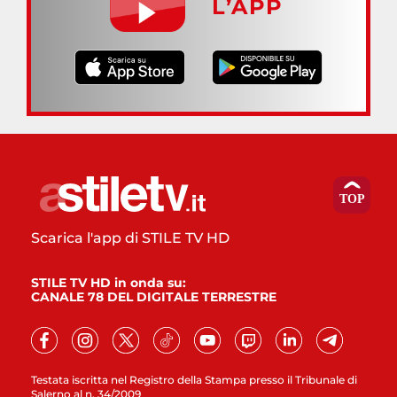
L’APP
Scarica l'app di STILE TV HD
STILE TV HD in onda su:
CANALE 78 DEL DIGITALE TERRESTRE
Testata iscritta nel Registro della Stampa presso il Tribunale di
Salerno al n. 34/2009