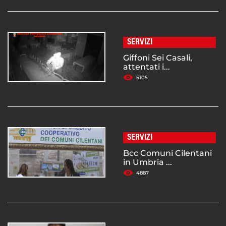
SERVIZI
Giffoni Sei Casali,
attentati i...
5105
SERVIZI
Bcc Comuni Cilentani
in Umbria ...
4887