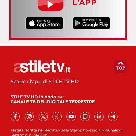
L’APP
Scarica l'app di STILE TV HD
STILE TV HD in onda su:
CANALE 78 DEL DIGITALE TERRESTRE
Testata iscritta nel Registro della Stampa presso il Tribunale di
Salerno al n. 34/2009