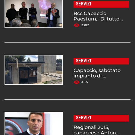
SERVIZI
Bcc Capaccio
Paestum, "Di tutto...
3302
SERVIZI
Capaccio, sabotato
impianto di ...
4197
SERVIZI
Regionali 2015,
capaccese Anton...