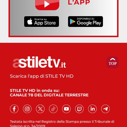
L’APP
Scarica l'app di STILE TV HD
STILE TV HD in onda su:
CANALE 78 DEL DIGITALE TERRESTRE
Testata iscritta nel Registro della Stampa presso il Tribunale di
Salerno al n. 34/2009