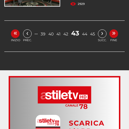
2929
«
»
‹
›
43
…
39
40
41
42
44
45
INIZIO
PREC.
SUCC.
FINE
SCARICA