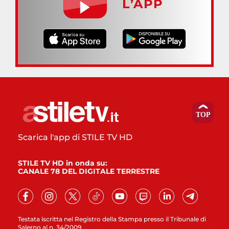
L’APP
Scarica l'app di STILE TV HD
STILE TV HD in onda su:
CANALE 78 DEL DIGITALE TERRESTRE
Testata iscritta nel Registro della Stampa presso il Tribunale di
Salerno al n. 34/2009