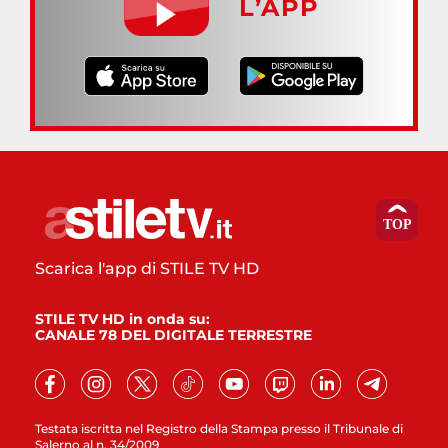
L’APP
Scarica l'app di STILE TV HD
STILE TV HD in onda su:
CANALE 78 DEL DIGITALE TERRESTRE
Testata iscritta nel Registro della Stampa presso il Tribunale di
Salerno al n. 34/2009