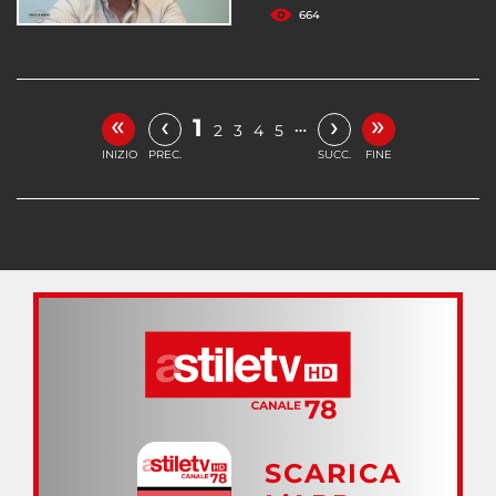
664
«
»
‹
›
1
…
2
3
4
5
INIZIO
PREC.
SUCC.
FINE
SCARICA