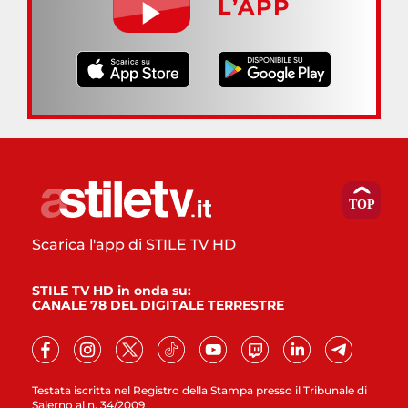
L’APP
Scarica l'app di STILE TV HD
STILE TV HD in onda su:
CANALE 78 DEL DIGITALE TERRESTRE
Testata iscritta nel Registro della Stampa presso il Tribunale di
Salerno al n. 34/2009