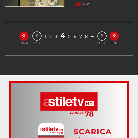
1079
«
»
‹
›
4
…
1
2
3
5
6
7
8
INIZIO
PREC.
SUCC.
FINE
SCARICA