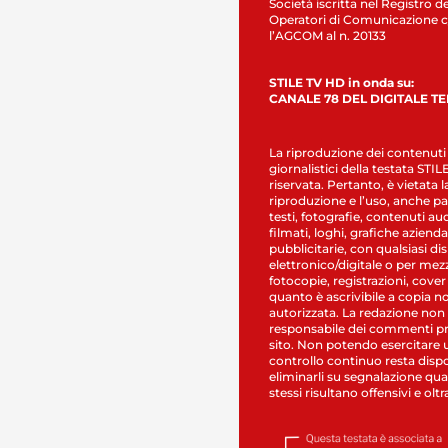
Società iscritta nel Registro de
Operatori di Comunicazione c
l’AGCOM al n. 20133
STILE TV HD in onda su:
CANALE 78 DEL DIGITALE T
La riproduzione dei contenuti
giornalistici della testata STI
riservata. Pertanto, è vietata l
riproduzione e l’uso, anche par
testi, fotografie, contenuti au
filmati, loghi, grafiche aziendal
pubblicitarie, con qualsiasi di
elettronico/digitale o per mez
fotocopie, registrazioni, cover
quanto è ascrivibile a copia n
autorizzata. La redazione non
responsabile dei commenti pr
sito. Non potendo esercitare 
controllo continuo resta dispo
eliminarli su segnalazione qual
stessi risultano offensivi e oltr