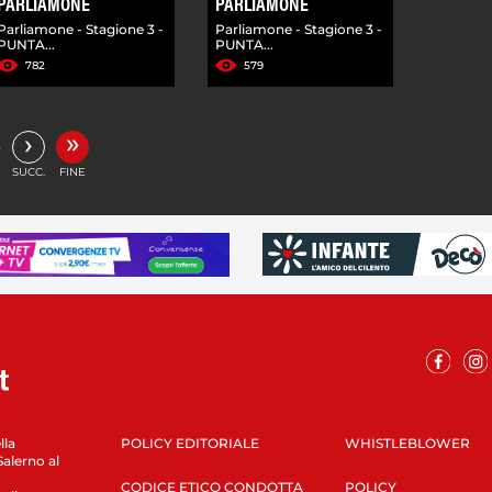
PARLIAMONE
PARLIAMONE
Parliamone - Stagione 3 -
Parliamone - Stagione 3 -
PUNTA...
PUNTA...
782
579
»
›
…
SUCC.
FINE
lla
POLICY EDITORIALE
WHISTLEBLOWER
Salerno al
CODICE ETICO CONDOTTA
POLICY