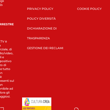
gli
/o
PRIVACY POLICY
COOKIE POLICY
POLICY DIVERSITÀ
ERRESTRE
DICHIARAZIONE DI
TRASPARENZA
LETV è
a
GESTIONE DEI RECLAMI
ziale, di
dio/video,
i e
spositivo
zo di
 e tutto
on
 è
esenti sul
un
nibile ad
ora gli
aggiosi.