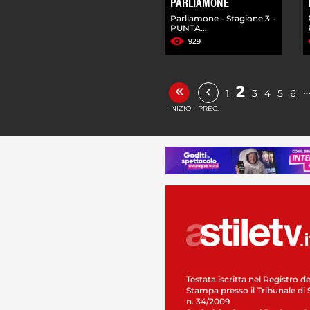
PARLIAMONE
Parliamone - Stagione 3 -
PUNTA...
929
«
‹
2
1
3
4
5
6
INIZIO
PREC.
Testata iscritta nel Registro de
Stampa presso il Tribunale di 
n. 34/2009