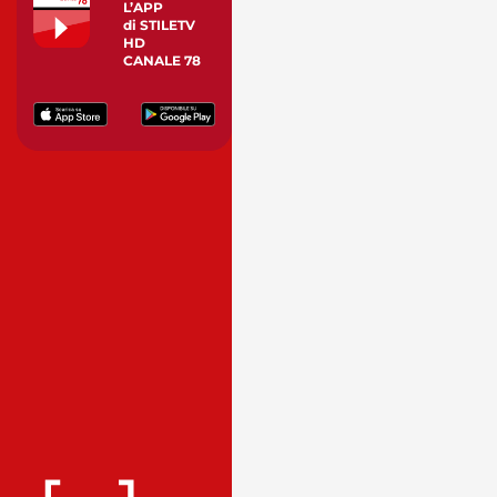
L’APP
di STILETV
HD
CANALE 78