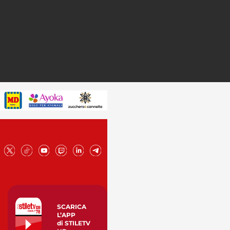
SCARICA
L’APP
di STILETV