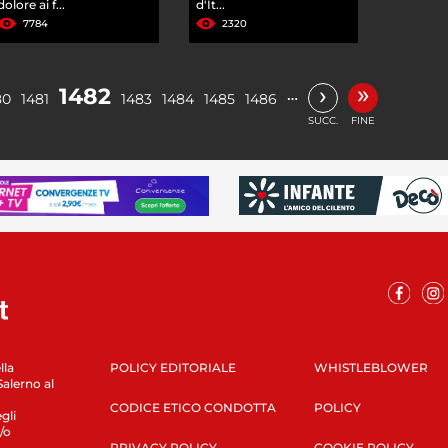
dolore ai f...
d'It...
7784
2320
»
›
1482
…
80
1481
1483
1484
1485
1486
SUCC.
FINE
lla
POLICY EDITORIALE
WHISTLEBLOWER
Salerno al
CODICE ETICO CONDOTTA
POLICY
gli
/o
PRIVACY POLICY
COOKIE POLICY