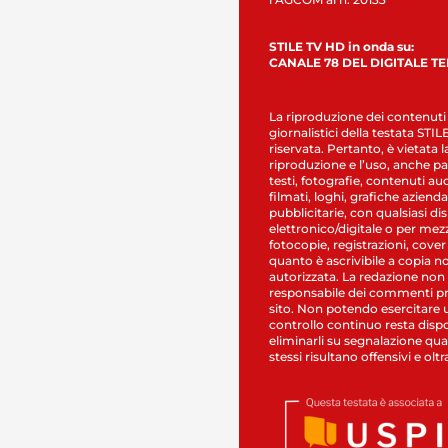
STILE TV HD in onda su:
CANALE 78 DEL DIGITALE T
La riproduzione dei contenuti
giornalistici della testata STI
riservata. Pertanto, è vietata l
riproduzione e l’uso, anche par
testi, fotografie, contenuti au
filmati, loghi, grafiche aziendal
pubblicitarie, con qualsiasi di
elettronico/digitale o per mez
fotocopie, registrazioni, cover
quanto è ascrivibile a copia n
autorizzata. La redazione non
responsabile dei commenti pr
sito. Non potendo esercitare 
controllo continuo resta dispo
eliminarli su segnalazione qual
stessi risultano offensivi e oltr