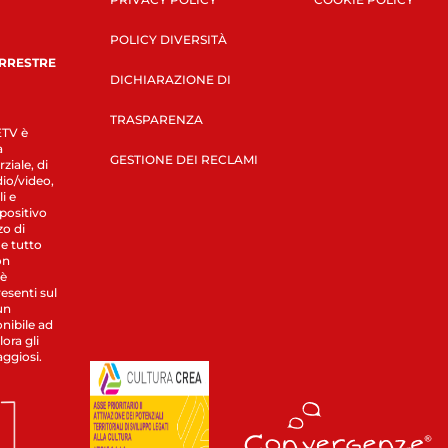
POLICY DIVERSITÀ
ERRESTRE
DICHIARAZIONE DI
TRASPARENZA
LETV è
a
GESTIONE DEI RECLAMI
ziale, di
dio/video,
i e
spositivo
zo di
 e tutto
on
 è
esenti sul
un
nibile ad
ora gli
aggiosi.