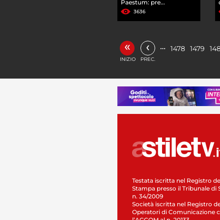
Paestum: pre...
3636
«
‹
…
1478
1479
14
INIZIO
PREC.
Testata iscritta nel Registro de
Stampa presso il Tribunale di 
n. 34/2009
Società iscritta nel Registro de
Operatori di Comunicazione c
l’AGCOM al n. 20133