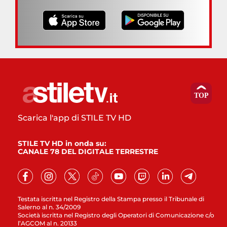
Scarica l'app di STILE TV HD
STILE TV HD in onda su:
CANALE 78 DEL DIGITALE TERRESTRE
Testata iscritta nel Registro della Stampa presso il Tribunale di
Salerno al n. 34/2009
Società iscritta nel Registro degli Operatori di Comunicazione c/o
l’AGCOM al n. 20133