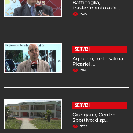
Battipaglia,
trasferimento azie...
2415
SERVIZI
Agropoli, furto salma
Picariell...
2828
SERVIZI
Giungano, Centro
Sportivo: disp...
5739