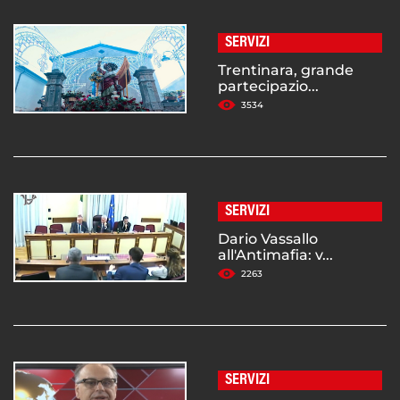
SERVIZI
Trentinara, grande
partecipazio...
3534
SERVIZI
Dario Vassallo
all'Antimafia: v...
2263
SERVIZI