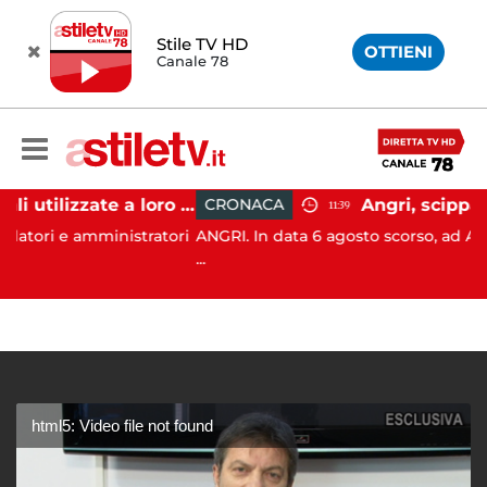
Stile TV HD
OTTIENI
Canale 78
Firme digitali utilizzate a loro insaputa: 9 indagati nel Vallo di Diano
CRONACA
11:39
amministratori
ANGRI. In data 6 agosto scorso, ad Angri (SA), i C
...
html5: Video file not found