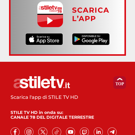
SCARICA
L’APP
Scarica l'app di STILE TV HD
STILE TV HD in onda su:
CANALE 78 DEL DIGITALE TERRESTRE