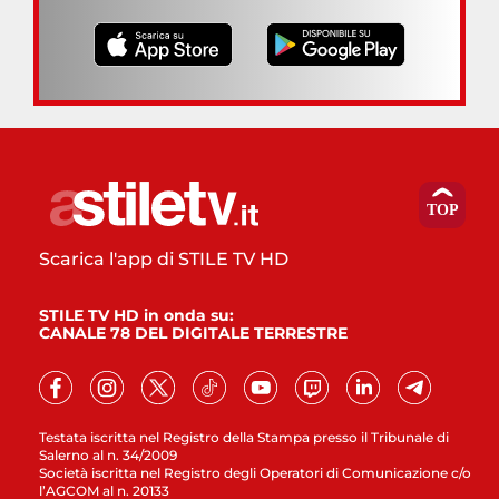
Scarica l'app di STILE TV HD
STILE TV HD in onda su:
CANALE 78 DEL DIGITALE TERRESTRE
Testata iscritta nel Registro della Stampa presso il Tribunale di
Salerno al n. 34/2009
Società iscritta nel Registro degli Operatori di Comunicazione c/o
l’AGCOM al n. 20133