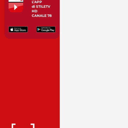
L’APP
di STILETV
HD
CANALE 78