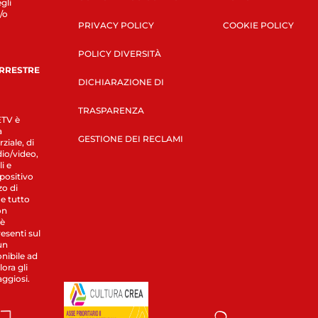
gli
/o
PRIVACY POLICY
COOKIE POLICY
POLICY DIVERSITÀ
ERRESTRE
DICHIARAZIONE DI
TRASPARENZA
LETV è
a
GESTIONE DEI RECLAMI
ziale, di
dio/video,
i e
spositivo
zo di
 e tutto
on
 è
esenti sul
un
nibile ad
ora gli
aggiosi.