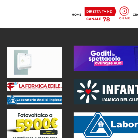
HOME
CR