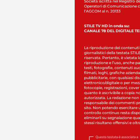
Società iscritta nel Registro de
Operatori di Comunicazione c
l’AGCOM al n. 20133
STILE TV HD in onda su:
CANALE 78 DEL DIGITALE T
La riproduzione dei contenuti
giornalistici della testata STI
riservata. Pertanto, è vietata l
riproduzione e l’uso, anche par
testi, fotografie, contenuti au
filmati, loghi, grafiche aziendal
pubblicitarie, con qualsiasi di
elettronico/digitale o per mez
fotocopie, registrazioni, cover
quanto è ascrivibile a copia n
autorizzata. La redazione non
responsabile dei commenti pr
sito. Non potendo esercitare 
controllo continuo resta dispo
eliminarli su segnalazione qual
stessi risultano offensivi e oltr