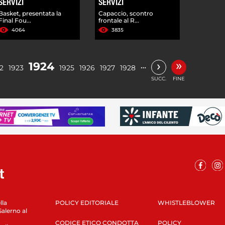
SERVIZI
SERVIZI
Basket, presentata la
Capaccio, scontro
Final Fou...
frontale al R...
4064
3835
»
›
1924
…
2
1923
1925
1926
1927
1928
SUCC.
FINE
lla
POLICY EDITORIALE
WHISTLEBLOWER
Salerno al
CODICE ETICO CONDOTTA
POLICY