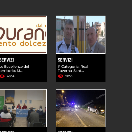
SERVIZI
SERVIZI
Le Eccellenze del
I° Categoria, Real
territorio: M...
Taverna-Sant...
4934
9853