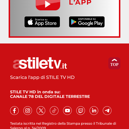
L’APP
Scarica l'app di STILE TV HD
STILE TV HD in onda su:
CANALE 78 DEL DIGITALE TERRESTRE
Testata iscritta nel Registro della Stampa presso il Tribunale di
Salerno al n. 34/2009