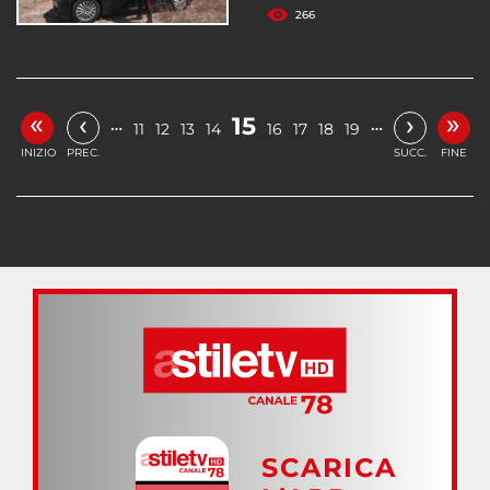
266
«
»
‹
›
15
…
…
11
12
13
14
16
17
18
19
INIZIO
PREC.
SUCC.
FINE
SCARICA