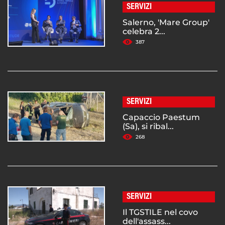
SERVIZI
Salerno, 'Mare Group'
celebra 2...
387
SERVIZI
Capaccio Paestum
(Sa), si ribal...
268
SERVIZI
Il TGSTILE nel covo
dell'assass...