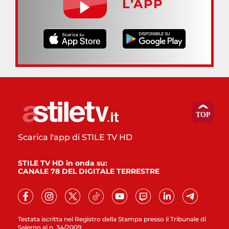
L’APP
Scarica l'app di STILE TV HD
STILE TV HD in onda su:
CANALE 78 DEL DIGITALE TERRESTRE
Testata iscritta nel Registro della Stampa presso il Tribunale di
Salerno al n. 34/2009