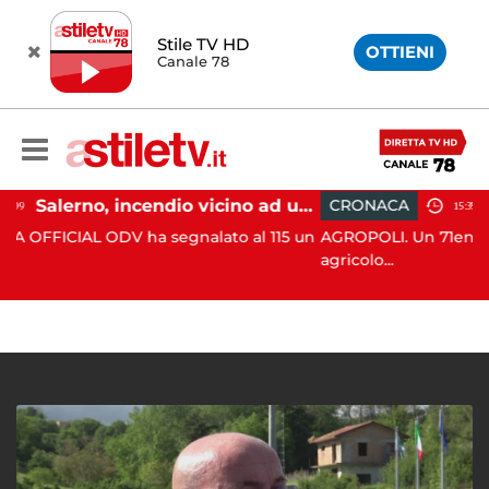
Stile TV HD
OTTIENI
Canale 78
Salerno, incendio vicino ad un traliccio: tempestivi i soccorsi
CRONACA
15:35
 ha segnalato al 115 un
AGROPOLI. Un 71enne ha perso la vit
agricolo...