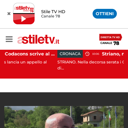
Stile TV HD
OTTIENI
Canale 78
Paestum, Codacons scrive al ministro Giuli: "Rilanciare scavi dell'Anfiteatro nell'area archeologica"
CRONACA
10:06
 appello al
STRIANO. Nella decorsa serata i Carabinieri del
di...