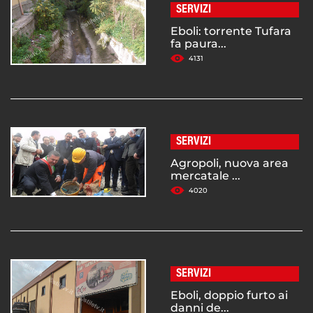
SERVIZI
Eboli: torrente Tufara
fa paura...
4131
SERVIZI
Agropoli, nuova area
mercatale ...
4020
SERVIZI
Eboli, doppio furto ai
danni de...