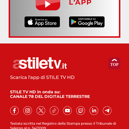
L’APP
Scarica l'app di STILE TV HD
STILE TV HD in onda su:
CANALE 78 DEL DIGITALE TERRESTRE
Testata iscritta nel Registro della Stampa presso il Tribunale di
Salerno al n. 34/2009