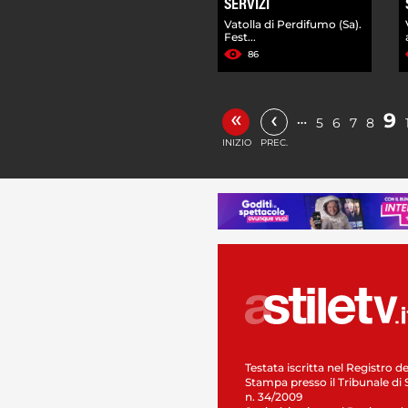
SERVIZI
Vatolla di Perdifumo (Sa).
Fest...
86
«
‹
9
…
5
6
7
8
INIZIO
PREC.
Testata iscritta nel Registro de
Stampa presso il Tribunale di 
n. 34/2009