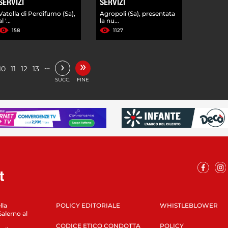
SERVIZI
SERVIZI
Vatolla di Perdifumo (Sa),
Agropoli (Sa), presentata
al '...
la nu...
158
1127
»
›
…
10
11
12
13
SUCC.
FINE
lla
POLICY EDITORIALE
WHISTLEBLOWER
Salerno al
CODICE ETICO CONDOTTA
POLICY