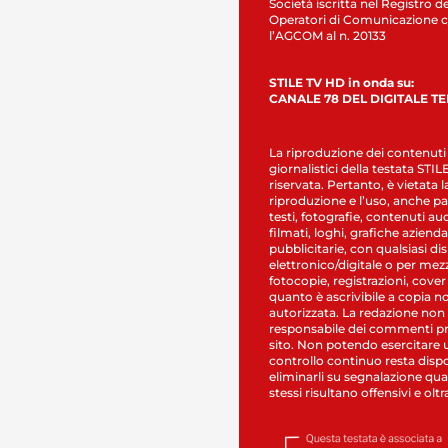
Società iscritta nel Registro de
Operatori di Comunicazione c
l’AGCOM al n. 20133
STILE TV HD in onda su:
CANALE 78 DEL DIGITALE T
La riproduzione dei contenuti
giornalistici della testata STI
riservata. Pertanto, è vietata l
riproduzione e l’uso, anche par
testi, fotografie, contenuti au
filmati, loghi, grafiche aziendal
pubblicitarie, con qualsiasi di
elettronico/digitale o per mez
fotocopie, registrazioni, cover
quanto è ascrivibile a copia n
autorizzata. La redazione non
responsabile dei commenti pr
sito. Non potendo esercitare 
controllo continuo resta dispo
eliminarli su segnalazione qual
stessi risultano offensivi e oltr