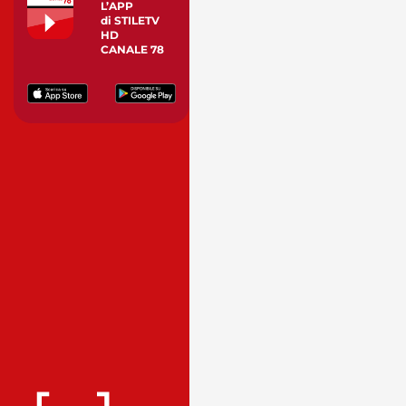
L’APP
di STILETV
HD
CANALE 78