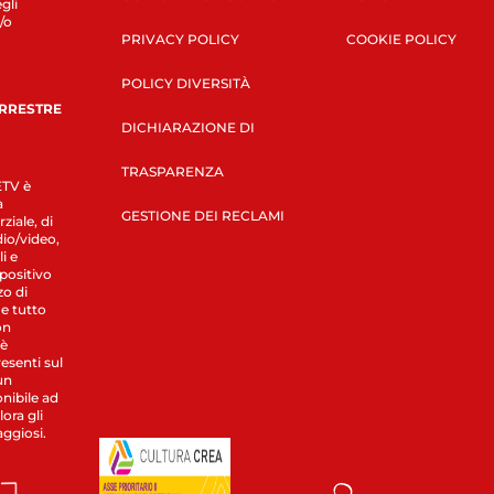
gli
/o
PRIVACY POLICY
COOKIE POLICY
POLICY DIVERSITÀ
ERRESTRE
DICHIARAZIONE DI
TRASPARENZA
LETV è
a
GESTIONE DEI RECLAMI
ziale, di
dio/video,
i e
spositivo
zo di
 e tutto
on
 è
esenti sul
un
nibile ad
ora gli
aggiosi.