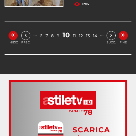
1286
«
»
‹
›
10
…
…
6
7
8
9
11
12
13
14
INIZIO
PREC.
SUCC.
FINE
SCARICA