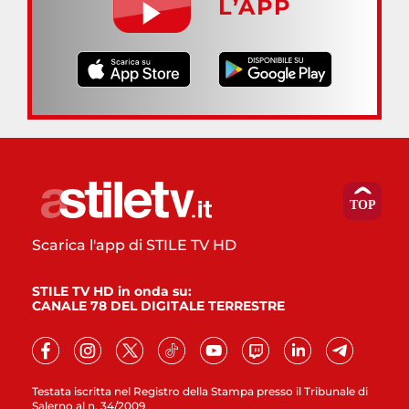
L’APP
Scarica l'app di STILE TV HD
STILE TV HD in onda su:
CANALE 78 DEL DIGITALE TERRESTRE
Testata iscritta nel Registro della Stampa presso il Tribunale di
Salerno al n. 34/2009