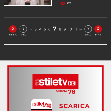
177
«
»
‹
›
7
…
…
3
4
5
6
8
9
10
11
INIZIO
PREC.
SUCC.
FINE
SCARICA