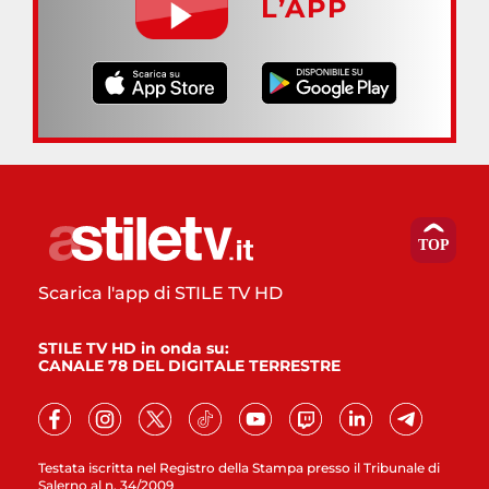
L’APP
Scarica l'app di STILE TV HD
STILE TV HD in onda su:
CANALE 78 DEL DIGITALE TERRESTRE
Testata iscritta nel Registro della Stampa presso il Tribunale di
Salerno al n. 34/2009