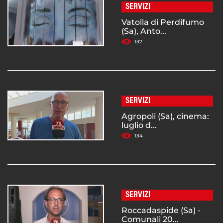
SERVIZI
Vatolla di Perdifumo
(Sa), Anto...
137
SERVIZI
Agropoli (Sa), cinema:
luglio d...
134
SERVIZI
Roccadaspide (Sa) -
Comunali 20...