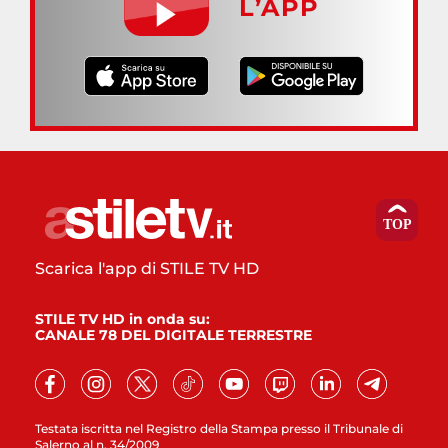
L’APP
Scarica l'app di STILE TV HD
STILE TV HD in onda su:
CANALE 78 DEL DIGITALE TERRESTRE
Testata iscritta nel Registro della Stampa presso il Tribunale di
Salerno al n. 34/2009