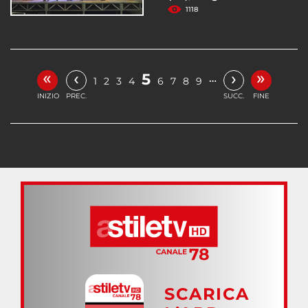
1118
«
»
‹
›
5
…
1
2
3
4
6
7
8
9
INIZIO
PREC.
SUCC.
FINE
SCARICA