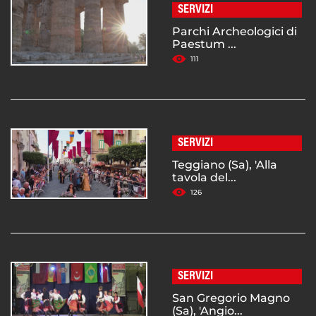
SERVIZI
Parchi Archeologici di
Paestum ...
111
SERVIZI
Teggiano (Sa), 'Alla
tavola del...
126
SERVIZI
San Gregorio Magno
(Sa), 'Angio...