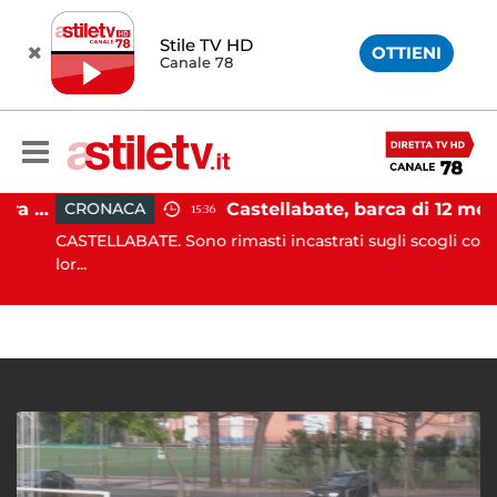
Stile TV HD
OTTIENI
Canale 78
Pontecagnano, incidente tra due auto: 4 feriti
Castellabate, barca di 12 metri resta incastrata sugli scogli: salvate 9 persone
CRONACA
15:36
CASTELLABATE. Sono rimasti incastrati sugli scogli con la
lor...