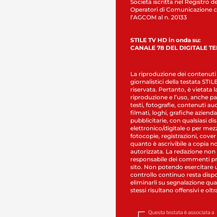
Società iscritta nel Registro de
Operatori di Comunicazione c
l’AGCOM al n. 20133
STILE TV HD in onda su:
CANALE 78 DEL DIGITALE T
La riproduzione dei contenuti
giornalistici della testata STI
riservata. Pertanto, è vietata l
riproduzione e l’uso, anche par
testi, fotografie, contenuti au
filmati, loghi, grafiche aziendal
pubblicitarie, con qualsiasi di
elettronico/digitale o per mez
fotocopie, registrazioni, cover
quanto è ascrivibile a copia n
autorizzata. La redazione non
responsabile dei commenti pr
sito. Non potendo esercitare 
controllo continuo resta dispo
eliminarli su segnalazione qual
stessi risultano offensivi e oltr