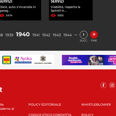
SERVIZI
SERVIZI
Eboli, auto s'incendia in
Viabilità, riaperta la
garag...
Sp440 tr...
5474
5935
»
›
1940
…
38
1939
1941
1942
1943
1944
SUCC.
FINE
lla
POLICY EDITORIALE
WHISTLEBLOWER
Salerno al
CODICE ETICO CONDOTTA
POLICY