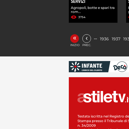
SERVIZI
Agropoli, botte e spari tra
rom...
3754
«
‹
…
1936
1937
19
INIZIO
PREC.
Testata iscritta nel Registro de
Stampa presso il Tribunale di 
n. 34/2009