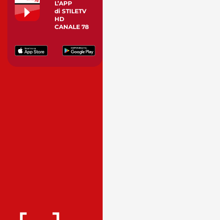
L’APP
di STILETV
HD
CANALE 78