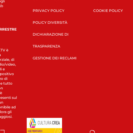
gli
/o
PRIVACY POLICY
COOKIE POLICY
POLICY DIVERSITÀ
ERRESTRE
DICHIARAZIONE DI
TRASPARENZA
LETV è
a
GESTIONE DEI RECLAMI
ziale, di
dio/video,
i e
spositivo
zo di
 e tutto
on
 è
esenti sul
un
nibile ad
ora gli
aggiosi.