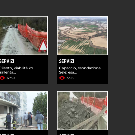
SERVIZI
SERVIZI
Cilento, viabilità ko
Capaccio, esondazione
'rallenta...
Sele: esa...
4730
5315