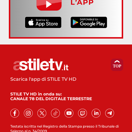
L’APP
Scarica l'app di STILE TV HD
STILE TV HD in onda su:
CANALE 78 DEL DIGITALE TERRESTRE
Testata iscritta nel Registro della Stampa presso il Tribunale di
Salerno al n. 34/2009