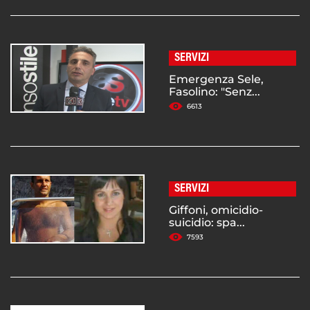
SERVIZI
Emergenza Sele,
Fasolino: "Senz...
6613
SERVIZI
Giffoni, omicidio-
suicidio: spa...
7593