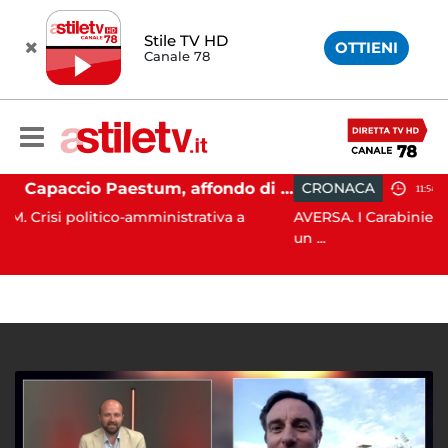
Stile TV HD
OTTIENI
Canale 78
Capaccio Paestum, affondo di Forza Italia: "Paolino è arrivato al capolinea"
CRONACA
11:54
o-amministrativa a
AVERSA. I Carabinieri Forestali di M
un ...