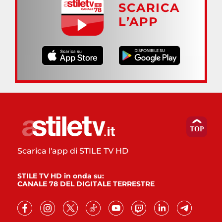
SCARICA
L’APP
Scarica l'app di STILE TV HD
STILE TV HD in onda su:
CANALE 78 DEL DIGITALE TERRESTRE