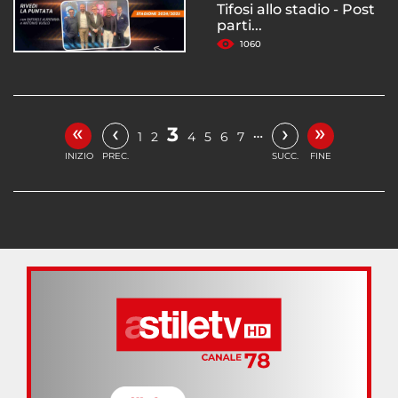
Tifosi allo stadio - Post
parti...
1060
«
»
‹
›
3
…
1
2
4
5
6
7
INIZIO
PREC.
SUCC.
FINE