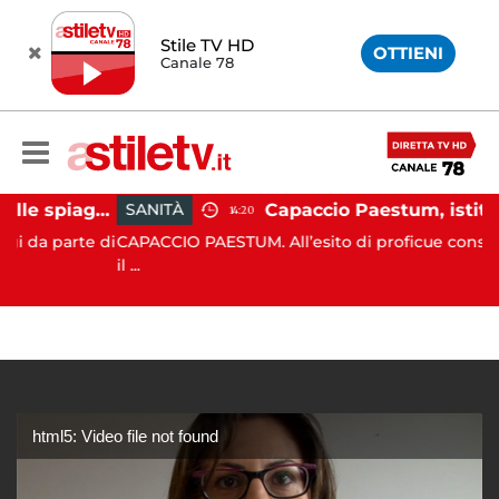
Stile TV HD
OTTIENI
Canale 78
Montecorice, blitz sulle spiagge libere: sequestrati oltre 300 ombrelloni e lettini lasciati sull’arenile
SANITÀ
14:20
parte di
CAPACCIO PAESTUM. All’esito di proficue consultazioni
il ...
html5: Video file not found