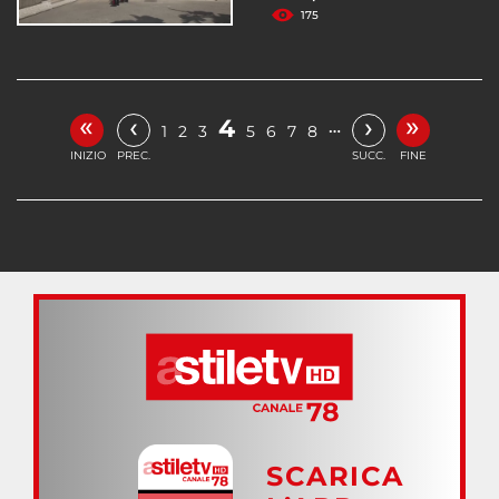
175
«
»
‹
›
4
…
1
2
3
5
6
7
8
INIZIO
PREC.
SUCC.
FINE
SCARICA