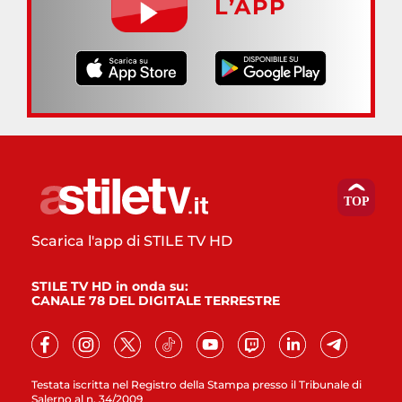
L’APP
Scarica l'app di STILE TV HD
STILE TV HD in onda su:
CANALE 78 DEL DIGITALE TERRESTRE
Testata iscritta nel Registro della Stampa presso il Tribunale di
Salerno al n. 34/2009