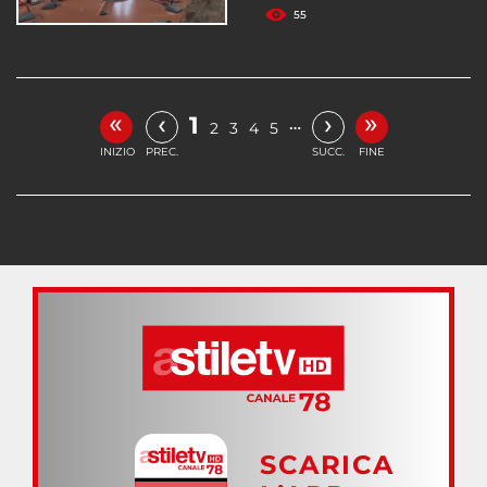
55
«
»
‹
›
1
…
2
3
4
5
INIZIO
PREC.
SUCC.
FINE
SCARICA