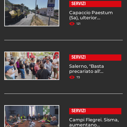
SERVIZI
Capaccio Paestum
(Sa), ulterior...
121
SERVIZI
Salerno, "Basta
precariato all'...
73
SERVIZI
Campi Flegrei. Sisma,
aumentano...