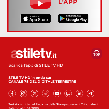
L’APP
Scarica l'app di STILE TV HD
STILE TV HD in onda su:
CANALE 78 DEL DIGITALE TERRESTRE
Testata iscritta nel Registro della Stampa presso il Tribunale di
Salerno al n. 34/2009