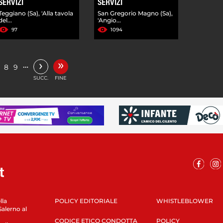
SERVIZI
SERVIZI
Teggiano (Sa), 'Alla tavola
San Gregorio Magno (Sa),
del...
'Angio...
97
1094
»
›
…
8
9
SUCC.
FINE
lla
POLICY EDITORIALE
WHISTLEBLOWER
Salerno al
CODICE ETICO CONDOTTA
POLICY