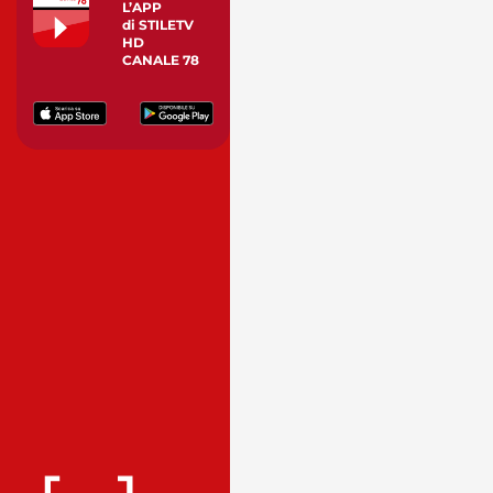
L’APP
di STILETV
HD
CANALE 78