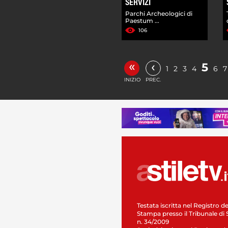
SERVIZI
Parchi Archeologici di
Paestum ...
106
«
‹
5
1
2
3
4
6
7
INIZIO
PREC.
Testata iscritta nel Registro de
Stampa presso il Tribunale di 
n. 34/2009