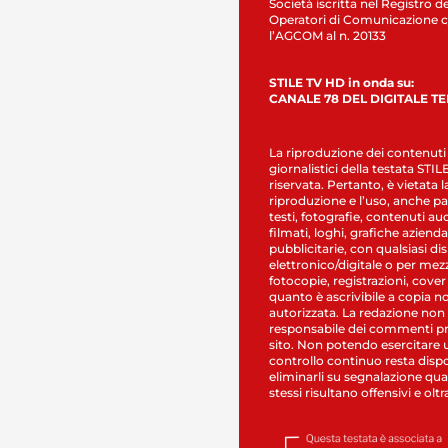
Società iscritta nel Registro de
Operatori di Comunicazione c
l’AGCOM al n. 20133
STILE TV HD in onda su:
CANALE 78 DEL DIGITALE T
La riproduzione dei contenuti
giornalistici della testata STI
riservata. Pertanto, è vietata l
riproduzione e l’uso, anche par
testi, fotografie, contenuti au
filmati, loghi, grafiche aziendal
pubblicitarie, con qualsiasi di
elettronico/digitale o per mez
fotocopie, registrazioni, cover
quanto è ascrivibile a copia n
autorizzata. La redazione non
responsabile dei commenti pr
sito. Non potendo esercitare 
controllo continuo resta dispo
eliminarli su segnalazione qual
stessi risultano offensivi e oltr