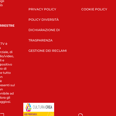
gli
/o
PRIVACY POLICY
COOKIE POLICY
POLICY DIVERSITÀ
ERRESTRE
DICHIARAZIONE DI
TRASPARENZA
LETV è
a
GESTIONE DEI RECLAMI
ziale, di
dio/video,
i e
spositivo
zo di
 e tutto
on
 è
esenti sul
un
nibile ad
ora gli
aggiosi.