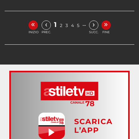
«
»
‹
›
1
…
2
3
4
5
INIZIO
PREC.
SUCC.
FINE
SCARICA
L’APP