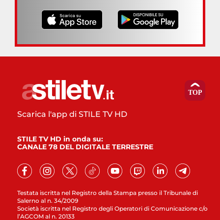
Scarica l'app di STILE TV HD
STILE TV HD in onda su:
CANALE 78 DEL DIGITALE TERRESTRE
Testata iscritta nel Registro della Stampa presso il Tribunale di
Salerno al n. 34/2009
Società iscritta nel Registro degli Operatori di Comunicazione c/o
l’AGCOM al n. 20133