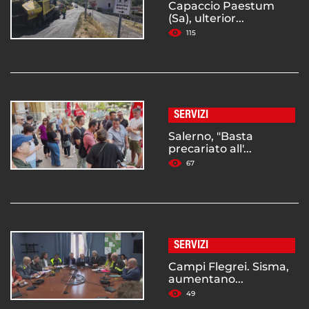
Capaccio Paestum
(Sa), ulterior...
115
SERVIZI
Salerno, "Basta
precariato all'...
67
SERVIZI
Campi Flegrei. Sisma,
aumentano...
49