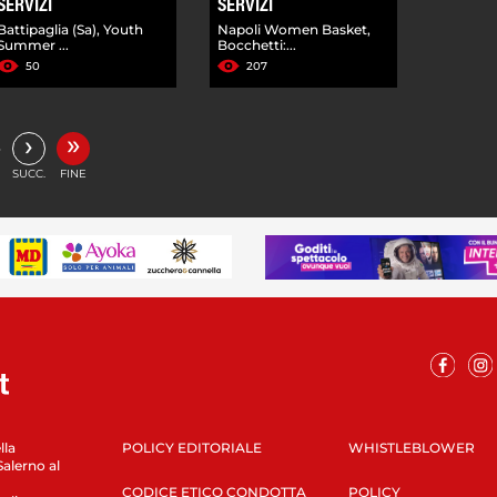
SERVIZI
SERVIZI
Battipaglia (Sa), Youth
Napoli Women Basket,
Summer ...
Bocchetti:...
50
207
»
›
…
SUCC.
FINE
lla
POLICY EDITORIALE
WHISTLEBLOWER
Salerno al
CODICE ETICO CONDOTTA
POLICY