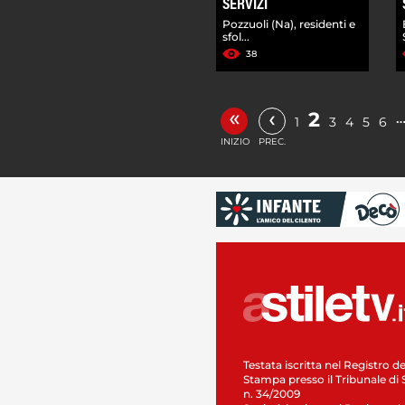
SERVIZI
Pozzuoli (Na), residenti e
sfol...
38
«
‹
2
1
3
4
5
6
INIZIO
PREC.
Testata iscritta nel Registro de
Stampa presso il Tribunale di 
n. 34/2009