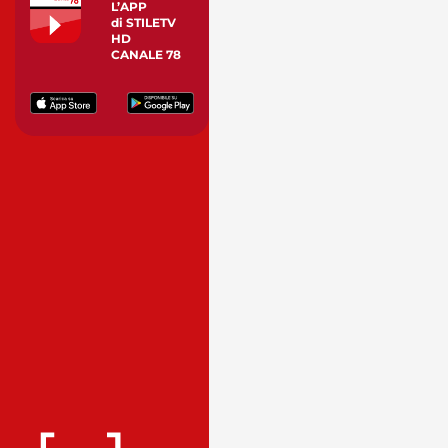
L’APP
di STILETV
HD
CANALE 78