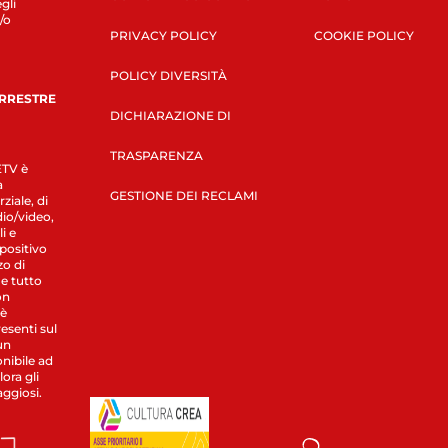
gli
/o
PRIVACY POLICY
COOKIE POLICY
POLICY DIVERSITÀ
ERRESTRE
DICHIARAZIONE DI
TRASPARENZA
LETV è
a
GESTIONE DEI RECLAMI
ziale, di
dio/video,
i e
spositivo
zo di
 e tutto
on
 è
esenti sul
un
nibile ad
ora gli
aggiosi.