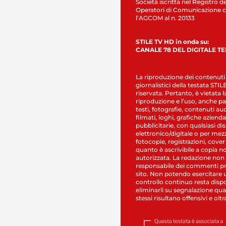
Società iscritta nel Registro de
Operatori di Comunicazione c
l’AGCOM al n. 20133
STILE TV HD in onda su:
CANALE 78 DEL DIGITALE T
La riproduzione dei contenuti
giornalistici della testata STI
riservata. Pertanto, è vietata l
riproduzione e l’uso, anche par
testi, fotografie, contenuti au
filmati, loghi, grafiche aziendal
pubblicitarie, con qualsiasi di
elettronico/digitale o per mez
fotocopie, registrazioni, cover
quanto è ascrivibile a copia n
autorizzata. La redazione non
responsabile dei commenti pr
sito. Non potendo esercitare 
controllo continuo resta dispo
eliminarli su segnalazione qual
stessi risultano offensivi e oltr