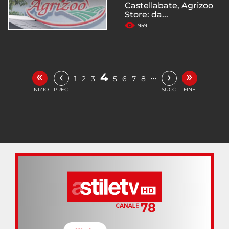
Castellabate, Agrizoo
Store: da...
959
«
»
‹
›
4
…
1
2
3
5
6
7
8
INIZIO
PREC.
SUCC.
FINE