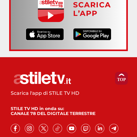
SCARICA
L’APP
Scarica l'app di STILE TV HD
STILE TV HD in onda su:
CANALE 78 DEL DIGITALE TERRESTRE