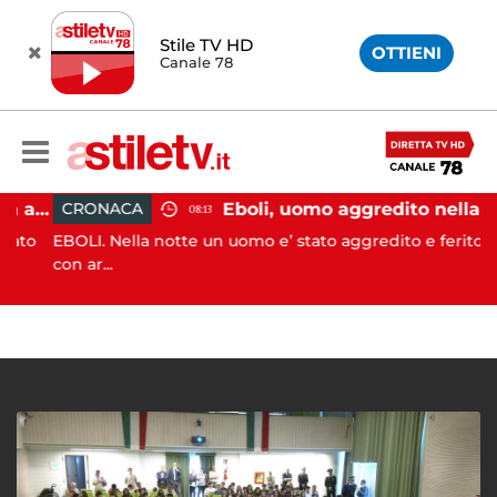
Stile TV HD
OTTIENI
Canale 78
Pontecagnano, incidente in autostrada: 5 giovani feriti
Eboli, uomo aggredito nella notte: indagini in corso
CRONACA
08:13
to
EBOLI. Nella notte un uomo e’ stato aggredito e ferito
con ar...