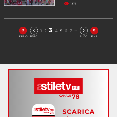
1272
«
»
‹
›
3
…
1
2
4
5
6
7
INIZIO
PREC.
SUCC.
FINE
SCARICA