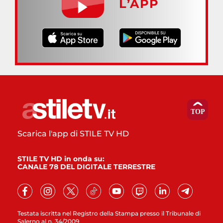
L’APP
Scarica l'app di STILE TV HD
STILE TV HD in onda su:
CANALE 78 DEL DIGITALE TERRESTRE
Testata iscritta nel Registro della Stampa presso il Tribunale di
Salerno al n. 34/2009