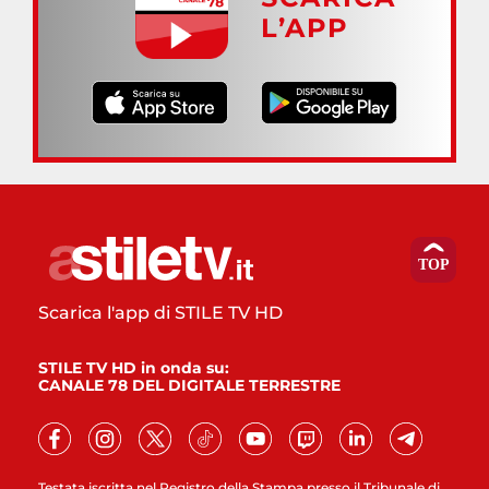
L’APP
Scarica l'app di STILE TV HD
STILE TV HD in onda su:
CANALE 78 DEL DIGITALE TERRESTRE
Testata iscritta nel Registro della Stampa presso il Tribunale di