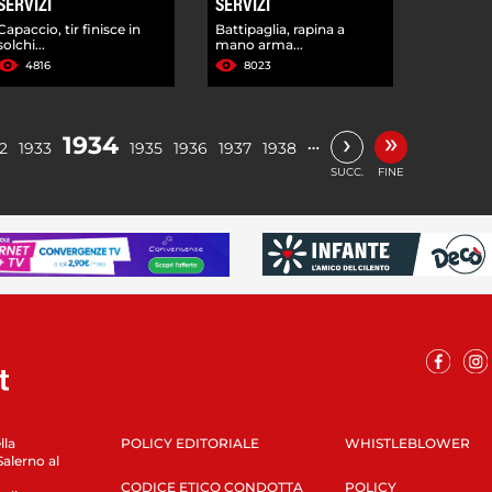
SERVIZI
SERVIZI
Capaccio, tir finisce in
Battipaglia, rapina a
solchi...
mano arma...
4816
8023
»
›
1934
…
2
1933
1935
1936
1937
1938
SUCC.
FINE
lla
POLICY EDITORIALE
WHISTLEBLOWER
Salerno al
CODICE ETICO CONDOTTA
POLICY