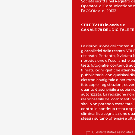
Società iscritta nel Registro de
Operatori di Comunicazione c
l’AGCOM al n. 20133
STILE TV HD in onda su:
CANALE 78 DEL DIGITALE T
La riproduzione dei contenuti
giornalistici della testata STI
riservata. Pertanto, è vietata l
riproduzione e l’uso, anche par
testi, fotografie, contenuti au
filmati, loghi, grafiche aziendal
pubblicitarie, con qualsiasi di
elettronico/digitale o per mez
fotocopie, registrazioni, cover
quanto è ascrivibile a copia n
autorizzata. La redazione non
responsabile dei commenti pr
sito. Non potendo esercitare 
controllo continuo resta dispo
eliminarli su segnalazione qual
stessi risultano offensivi e oltr