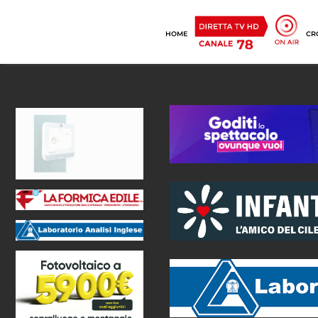
HOME
CR