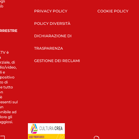
gli
/o
PRIVACY POLICY
COOKIE POLICY
POLICY DIVERSITÀ
ERRESTRE
DICHIARAZIONE DI
TRASPARENZA
LETV è
a
GESTIONE DEI RECLAMI
ziale, di
dio/video,
i e
spositivo
zo di
 e tutto
on
 è
esenti sul
un
nibile ad
ora gli
aggiosi.