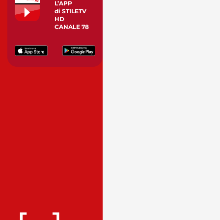
L’APP
di STILETV
HD
CANALE 78