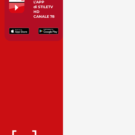
L’APP
di STILETV
HD
CANALE 78