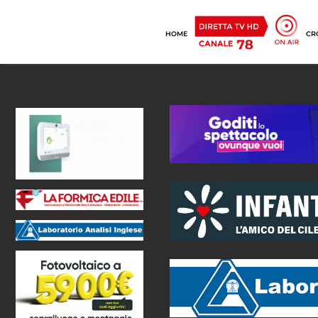
HOME
CR