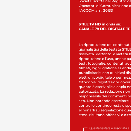
Società iscritta nel Registro de
Operatori di Comunicazione c
l’AGCOM al n. 20133
STILE TV HD in onda su:
CANALE 78 DEL DIGITALE T
La riproduzione dei contenuti
giornalistici della testata STI
riservata. Pertanto, è vietata l
riproduzione e l’uso, anche par
testi, fotografie, contenuti au
filmati, loghi, grafiche aziendal
pubblicitarie, con qualsiasi di
elettronico/digitale o per mez
fotocopie, registrazioni, cover
quanto è ascrivibile a copia n
autorizzata. La redazione non
responsabile dei commenti pr
sito. Non potendo esercitare 
controllo continuo resta dispo
eliminarli su segnalazione qual
stessi risultano offensivi e oltr