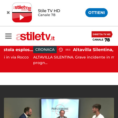
Stile TV HD
OTTIENI
Canale 78
Salerno, colpi di pistola esplosi a Pastena: paura tra i residenti
CRONACA
18:11
ia Rocco
ALTAVILLA SILENTINA. Grave incidente in moto: 19en
progn...