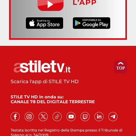
L’APP
Scarica l'app di STILE TV HD
STILE TV HD in onda su:
CANALE 78 DEL DIGITALE TERRESTRE
Testata iscritta nel Registro della Stampa presso il Tribunale di
Salerno al n. 34/2009