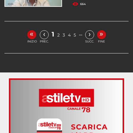
664
«
»
‹
›
1
…
2
3
4
5
INIZIO
PREC.
SUCC.
FINE
SCARICA