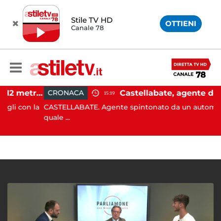
Stile TV HD
OTTIENI
Canale 78
Castellabate, barca di 12 metri resta incastrata sugli scogli: salvate 9 persone
CRONACA
15:19
con la
CASTELLABATE. Agente spintonato da un automobilista
quale ...