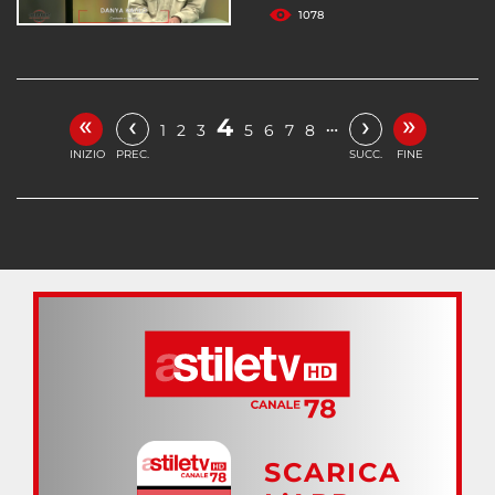
1078
«
»
‹
›
4
…
1
2
3
5
6
7
8
INIZIO
PREC.
SUCC.
FINE
SCARICA