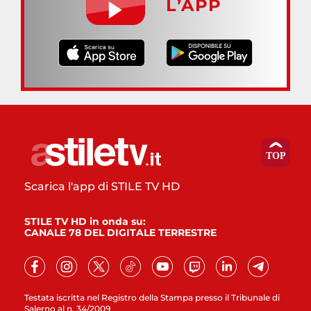
L’APP
Scarica l'app di STILE TV HD
STILE TV HD in onda su:
CANALE 78 DEL DIGITALE TERRESTRE
Testata iscritta nel Registro della Stampa presso il Tribunale di
Salerno al n. 34/2009