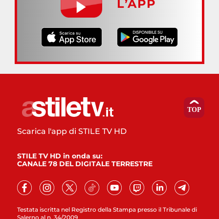
L’APP
Scarica l'app di STILE TV HD
STILE TV HD in onda su:
CANALE 78 DEL DIGITALE TERRESTRE
Testata iscritta nel Registro della Stampa presso il Tribunale di
Salerno al n. 34/2009