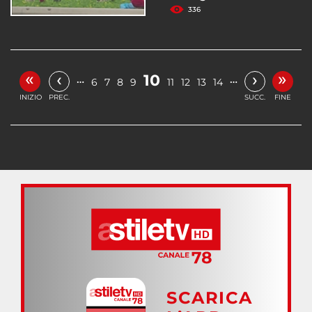
336
«
»
‹
›
10
…
…
6
7
8
9
11
12
13
14
INIZIO
PREC.
SUCC.
FINE
SCARICA