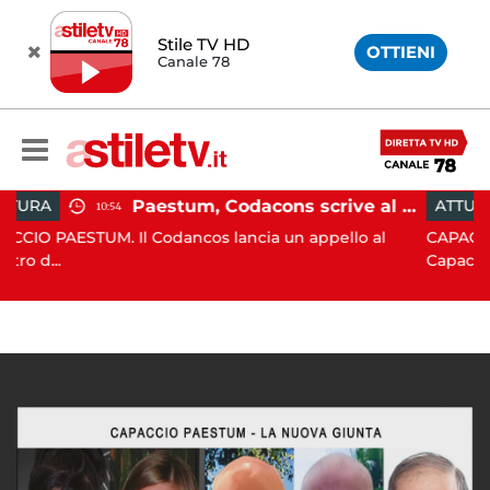
Stile TV HD
OTTIENI
Canale 78
Paestum, Codacons scrive al ministro Giuli: "Rilanciare scavi dell'Anfiteatro nell'area archeologica"
ATTUALITÀ
15:05
l Codancos lancia un appello al
CAPACCIO PAESTUM. Inci
Capaccio Paes...