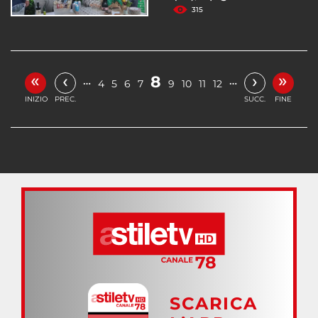
315
«
»
‹
›
8
…
…
4
5
6
7
9
10
11
12
INIZIO
PREC.
SUCC.
FINE
SCARICA