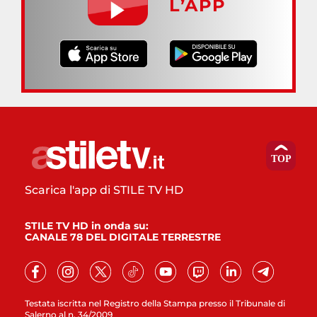
L’APP
Scarica l'app di STILE TV HD
STILE TV HD in onda su:
CANALE 78 DEL DIGITALE TERRESTRE
Testata iscritta nel Registro della Stampa presso il Tribunale di
Salerno al n. 34/2009