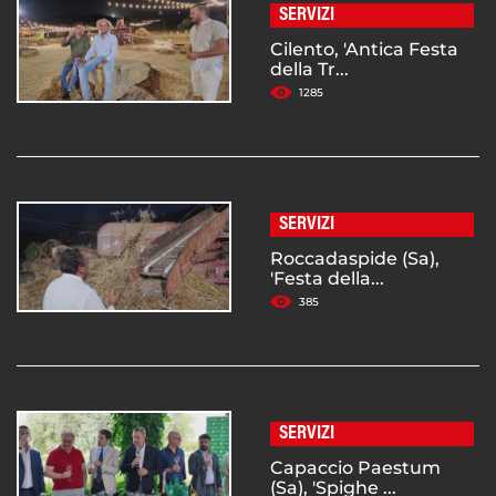
SERVIZI
Cilento, 'Antica Festa
della Tr...
1285
SERVIZI
Roccadaspide (Sa),
'Festa della...
385
SERVIZI
Capaccio Paestum
(Sa), 'Spighe ...