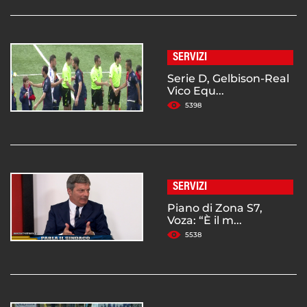
SERVIZI
Serie D, Gelbison-Real
Vico Equ...
5398
SERVIZI
Piano di Zona S7,
Voza: “È il m...
5538