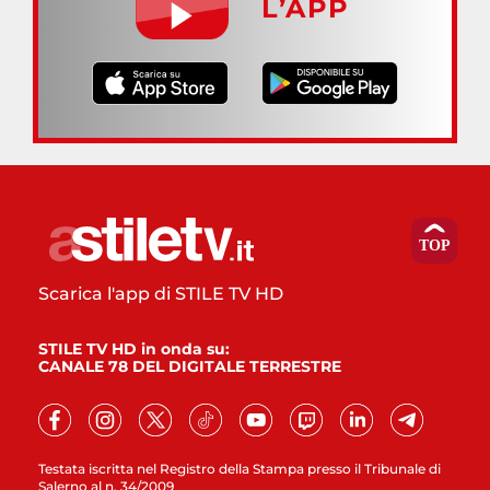
L’APP
Scarica l'app di STILE TV HD
STILE TV HD in onda su:
CANALE 78 DEL DIGITALE TERRESTRE
Testata iscritta nel Registro della Stampa presso il Tribunale di
Salerno al n. 34/2009