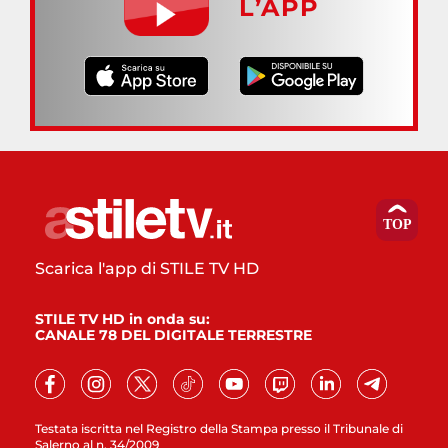
L’APP
Scarica l'app di STILE TV HD
STILE TV HD in onda su:
CANALE 78 DEL DIGITALE TERRESTRE
Testata iscritta nel Registro della Stampa presso il Tribunale di
Salerno al n. 34/2009