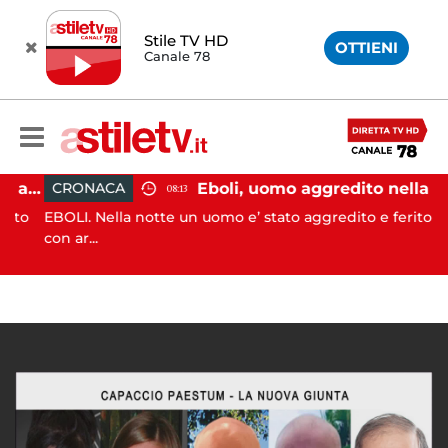
Stile TV HD
OTTIENI
Canale 78
Pontecagnano, incidente in autostrada: 5 giovani feriti
Eboli, uomo aggredito nella notte: indagini in corso
CRONACA
08:13
to
EBOLI. Nella notte un uomo e’ stato aggredito e ferito
con ar...