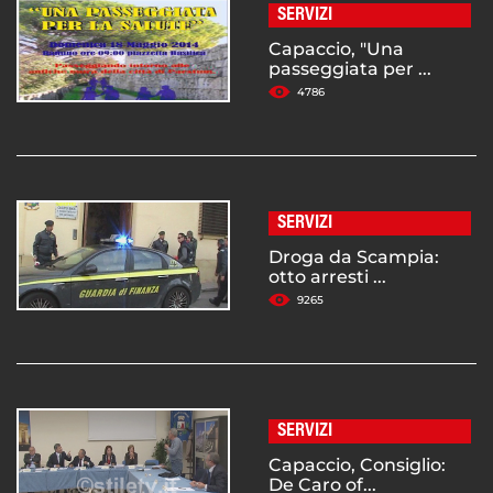
SERVIZI
Capaccio, "Una
passeggiata per ...
4786
SERVIZI
Droga da Scampia:
otto arresti ...
9265
SERVIZI
Capaccio, Consiglio:
De Caro of...