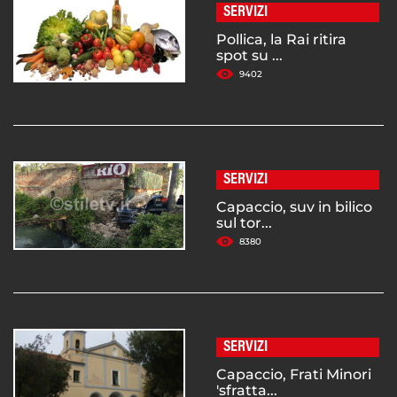
SERVIZI
Pollica, la Rai ritira
spot su ...
9402
SERVIZI
Capaccio, suv in bilico
sul tor...
8380
SERVIZI
Capaccio, Frati Minori
'sfratta...