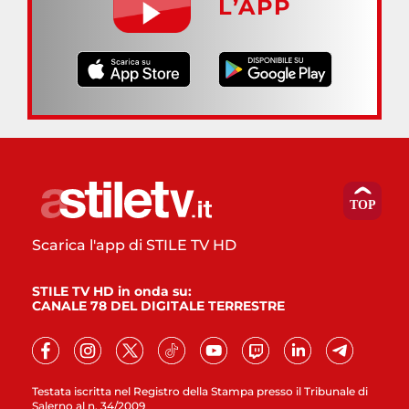
L’APP
Scarica l'app di STILE TV HD
STILE TV HD in onda su:
CANALE 78 DEL DIGITALE TERRESTRE
Testata iscritta nel Registro della Stampa presso il Tribunale di
Salerno al n. 34/2009