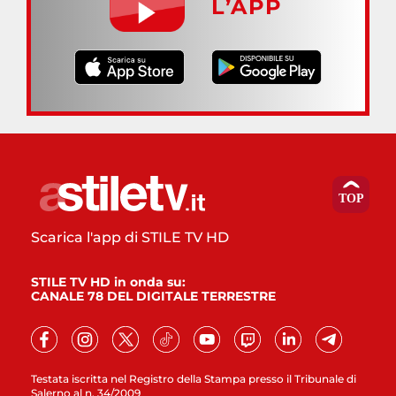
L’APP
Scarica l'app di STILE TV HD
STILE TV HD in onda su:
CANALE 78 DEL DIGITALE TERRESTRE
Testata iscritta nel Registro della Stampa presso il Tribunale di
Salerno al n. 34/2009