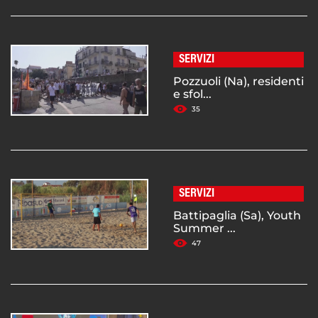
SERVIZI
Pozzuoli (Na), residenti
e sfol...
35
SERVIZI
Battipaglia (Sa), Youth
Summer ...
47