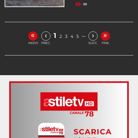
88
«
»
‹
›
1
…
2
3
4
5
INIZIO
PREC.
SUCC.
FINE
SCARICA