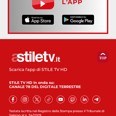
L’APP
Scarica l'app di STILE TV HD
STILE TV HD in onda su:
CANALE 78 DEL DIGITALE TERRESTRE
Testata iscritta nel Registro della Stampa presso il Tribunale di
Salerno al n. 34/2009