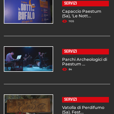
SERVIZI
Capaccio Paestum
(Sa), 'Le Nott...
1105
SERVIZI
Parchi Archeologici di
Paestum ...
84
SERVIZI
Vatolla di Perdifumo
(Sa). Fest...