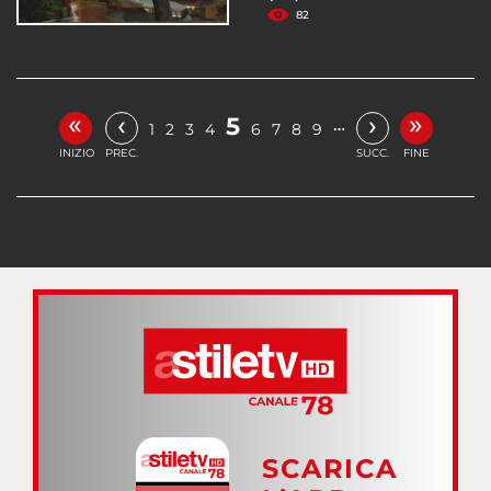
82
«
»
‹
›
5
…
1
2
3
4
6
7
8
9
INIZIO
PREC.
SUCC.
FINE
SCARICA