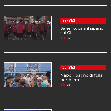
SERVIZI
Salerno, cala il sipario
sui Gi...
85
SERVIZI
Napoli, bagno di folla
per Alem...
68