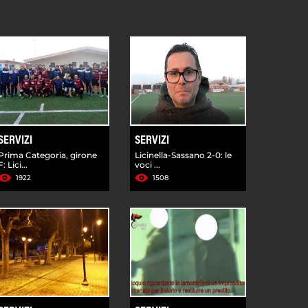
SERVIZI
SERVIZI
Prima Categoria, girone
Licinella-Sassano 2-0: le
F: Lici...
voci ...
1922
1508