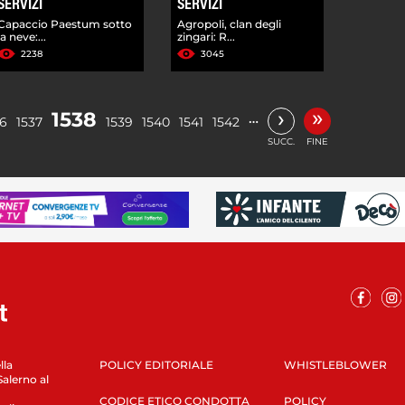
SERVIZI
SERVIZI
Capaccio Paestum sotto
Agropoli, clan degli
la neve:...
zingari: R...
2238
3045
»
›
1538
…
36
1537
1539
1540
1541
1542
SUCC.
FINE
lla
POLICY EDITORIALE
WHISTLEBLOWER
Salerno al
CODICE ETICO CONDOTTA
POLICY