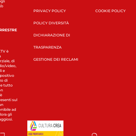
gli
/o
PRIVACY POLICY
COOKIE POLICY
POLICY DIVERSITÀ
ERRESTRE
DICHIARAZIONE DI
TRASPARENZA
LETV è
a
GESTIONE DEI RECLAMI
ziale, di
dio/video,
i e
spositivo
zo di
 e tutto
on
 è
esenti sul
un
nibile ad
ora gli
aggiosi.