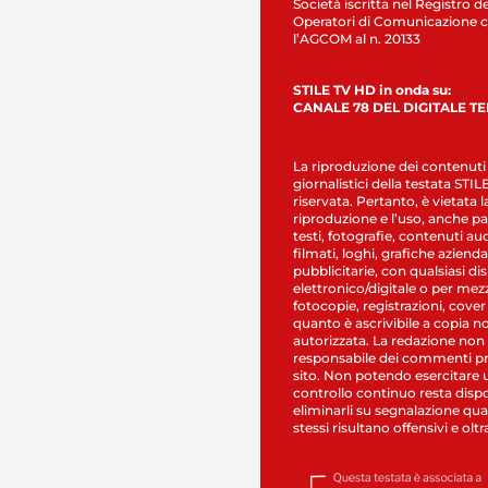
Società iscritta nel Registro de
Operatori di Comunicazione c
l’AGCOM al n. 20133
STILE TV HD in onda su:
CANALE 78 DEL DIGITALE T
La riproduzione dei contenuti
giornalistici della testata STI
riservata. Pertanto, è vietata l
riproduzione e l’uso, anche par
testi, fotografie, contenuti au
filmati, loghi, grafiche aziendal
pubblicitarie, con qualsiasi di
elettronico/digitale o per mez
fotocopie, registrazioni, cover
quanto è ascrivibile a copia n
autorizzata. La redazione non
responsabile dei commenti pr
sito. Non potendo esercitare 
controllo continuo resta dispo
eliminarli su segnalazione qual
stessi risultano offensivi e oltr