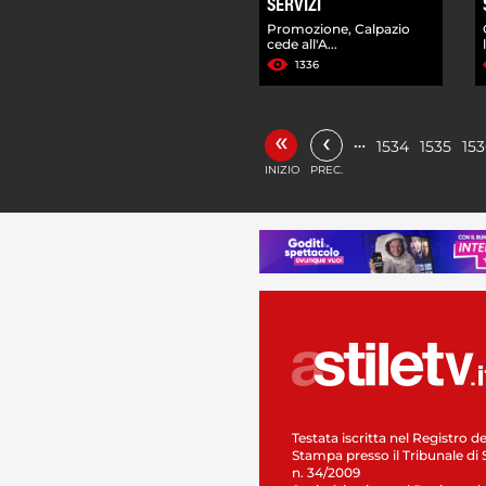
SERVIZI
Promozione, Calpazio
cede all'A...
1336
«
‹
…
1534
1535
15
INIZIO
PREC.
Testata iscritta nel Registro de
Stampa presso il Tribunale di 
n. 34/2009