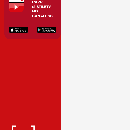
L’APP
di STILETV
HD
CANALE 78