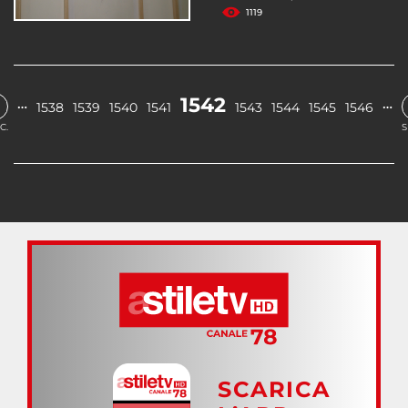
1119
1542
…
…
1538
1539
1540
1541
1543
1544
1545
1546
C.
S
SCARICA