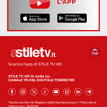
L’APP
Scarica l'app di STILE TV HD
STILE TV HD in onda su:
CANALE 78 DEL DIGITALE TERRESTRE
Testata iscritta nel Registro della Stampa presso il Tribunale di
Salerno al n. 34/2009