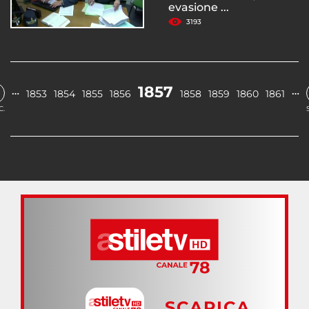
evasione ...
3193
1857
…
…
1853
1854
1855
1856
1858
1859
1860
1861
C.
SCARICA