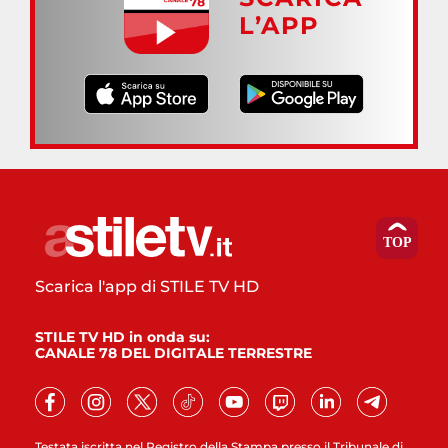
L’APP
Scarica l'app di STILE TV HD
STILE TV HD in onda su:
CANALE 78 DEL DIGITALE TERRESTRE
Testata iscritta nel Registro della Stampa presso il Tribunale di