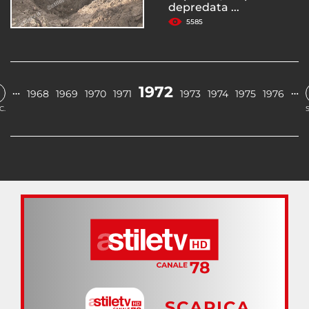
depredata ...
5585
1972
…
…
1968
1969
1970
1971
1973
1974
1975
1976
C.
SCARICA