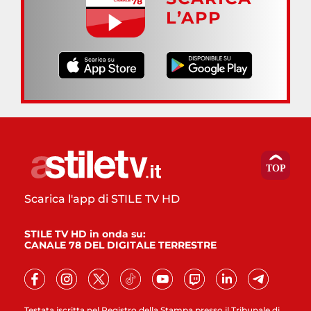
L’APP
Scarica l'app di STILE TV HD
STILE TV HD in onda su:
CANALE 78 DEL DIGITALE TERRESTRE
Testata iscritta nel Registro della Stampa presso il Tribunale di