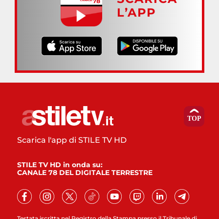
L’APP
Scarica l'app di STILE TV HD
STILE TV HD in onda su:
CANALE 78 DEL DIGITALE TERRESTRE
Testata iscritta nel Registro della Stampa presso il Tribunale di