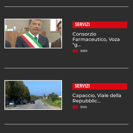
SERVIZI
Consorzio
Farmaceutico, Voza
"g...
3939
SERVIZI
Capaccio, Viale della
Repubblic...
3105